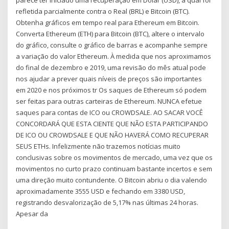
parece ter iniciado uma recuperação em Dólar (USD), a qual foi
refletida parcialmente contra o Real (BRL) e Bitcoin (BTC).
Obtenha gráficos em tempo real para Ethereum em Bitcoin.
Converta Ethereum (ETH) para Bitcoin (BTC), altere o intervalo
do gráfico, consulte o gráfico de barras e acompanhe sempre
a variação do valor Ethereum. À medida que nos aproximamos
do final de dezembro e 2019, uma revisão do mês atual pode
nos ajudar a prever quais níveis de preços são importantes
em 2020 e nos próximos tr Os saques de Ethereum só podem
ser feitas para outras carteiras de Ethereum. NUNCA efetue
saques para contas de ICO ou CROWDSALE. AO SACAR VOCÊ
CONCORDARÁ QUE ESTA CIENTE QUE NÃO ESTA PARTICIPANDO
DE ICO OU CROWDSALE E QUE NÃO HAVERÁ COMO RECUPERAR
SEUS ETHs. Infelizmente não trazemos notícias muito
conclusivas sobre os movimentos de mercado, uma vez que os
movimentos no curto prazo continuam bastante incertos e sem
uma direção muito contundente. O Bitcoin abriu o dia valendo
aproximadamente 3555 USD e fechando em 3380 USD,
registrando desvalorização de 5,17% nas últimas 24 horas.
Apesar da