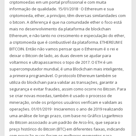
criptomoedas em um portal profissional e com muita
informação de qualidade. 15/01/2018 · O Ethereum e sua
criptomoeda, ether, a princípio, têm diversas similaridades com
o bitcoin. A diferença é que na comunidade ether o foco está
mais no desenvolvimento da plataforma de blockchain
Ethereum, e não tanto no crescimento e especulação do ether,
a criptomoeda que é combustível da plataforma. ETHEREUM E
BITCOIN. Então não vamos pensar que o Ethereum é o rei e
deixar o Bitcoin de lado, as duas devem se ajudar para
voltarmos e ultrapassarmos o topo de 2017. O ETH é um
supercomputador mundial, é uma Blockchain mais inteligente,
a primeira programável. O protocolo Ethereum também se
utiliza do blockchain para validar as transações, garantir a
segurança e evitar fraudes, assim como ocorre no Bitcoin. Para
se criar novas moedas, também é usado o processo de
mineração, onde os próprios usuários verificam e validam as
operações. 01/01/2019 · Iniciaremos o ano de 2019 realizando
uma análise de longo prazo, com base no Gráfico Logarítmico
do Bitcoin associado a um padrão de Arco-Íris, que separa o
preço histórico do Bitcoin (BTC) em diferentes faixas, indicando
com precisão quais foram os melhores momentos para