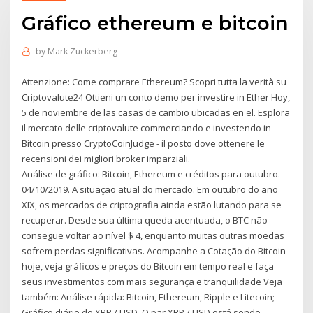
Gráfico ethereum e bitcoin
by
Mark Zuckerberg
Attenzione: Come comprare Ethereum? Scopri tutta la verità su
Criptovalute24 Ottieni un conto demo per investire in Ether Hoy,
5 de noviembre de las casas de cambio ubicadas en el. Esplora
il mercato delle criptovalute commerciando e investendo in
Bitcoin presso CryptoCoinJudge - il posto dove ottenere le
recensioni dei migliori broker imparziali.
Análise de gráfico: Bitcoin, Ethereum e créditos para outubro.
04/10/2019. A situação atual do mercado. Em outubro do ano
XIX, os mercados de criptografia ainda estão lutando para se
recuperar. Desde sua última queda acentuada, o BTC não
consegue voltar ao nível $ 4, enquanto muitas outras moedas
sofrem perdas significativas. Acompanhe a Cotação do Bitcoin
hoje, veja gráficos e preços do Bitcoin em tempo real e faça
seus investimentos com mais segurança e tranquilidade Veja
também: Análise rápida: Bitcoin, Ethereum, Ripple e Litecoin;
Gráfico diário de XRP / USD. O par XRP / USD está sendo