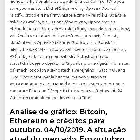
moneta, è frazionabile ed è .. Add Chart to Comment Are you
sure you want to… Michal Štěpánek Ing. Opava - Obchodní
rejstřík, propojení na firmy, historie změn v rejstříku. Opavské
tiskárny Grafico, a.s., U Panského mlýna, Opava, výpis z
obchodního rejstříku - adresa sídla firmy, majitelé, vedení firmy,
založení a vznik obchodní společnosti, předměty činnosti,
aktuální výpis Opavské tiskárny Grafico, a.s. U Panského
mlýna 1438/33, 747 06 Opava-Kylešovice - informace o poště a
PSČ, údaje z katastru nemovitostí a katastrální mapa,
statistické údaje o objektu, GPS pozice pro navigaci, informace
o firmách, osobách a živnostech z veřejného… Bitcoin Quanti
Euro. Bitcoin tabù per le banche, ma non quando si
«nascondono» in altri . Handel Von Bitcoin! Attenzione: Come
comprare Ethereum? Scopri tutta la verità su Criptovalute24
Ottieni un conto demo per investire in Ether
Análise de gráfico: Bitcoin,
Ethereum e créditos para
outubro. 04/10/2019. A situação
atual do mercado. Em outubro