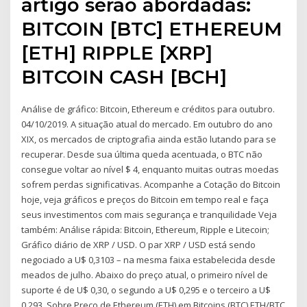
artigo serão abordadas:
BITCOIN [BTC] ETHEREUM
[ETH] RIPPLE [XRP]
BITCOIN CASH [BCH]
Análise de gráfico: Bitcoin, Ethereum e créditos para outubro.
04/10/2019. A situação atual do mercado. Em outubro do ano
XIX, os mercados de criptografia ainda estão lutando para se
recuperar. Desde sua última queda acentuada, o BTC não
consegue voltar ao nível $ 4, enquanto muitas outras moedas
sofrem perdas significativas. Acompanhe a Cotação do Bitcoin
hoje, veja gráficos e preços do Bitcoin em tempo real e faça
seus investimentos com mais segurança e tranquilidade Veja
também: Análise rápida: Bitcoin, Ethereum, Ripple e Litecoin;
Gráfico diário de XRP / USD. O par XRP / USD está sendo
negociado a U$ 0,3103 – na mesma faixa estabelecida desde
meados de julho. Abaixo do preço atual, o primeiro nível de
suporte é de U$ 0,30, o segundo a U$ 0,295 e o terceiro a U$
0,293. Sobre Preço de Ethereum (ETH) em Bitcoins (BTC) ETH/BTC