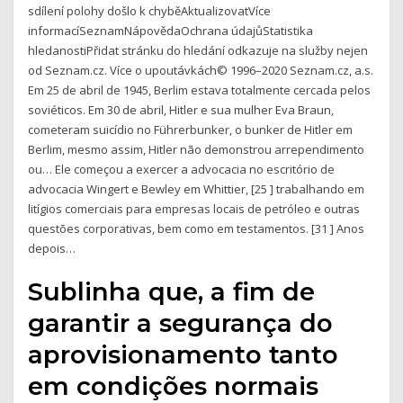
sdílení polohy došlo k chyběAktualizovatVíce
informacíSeznamNápovědaOchrana údajůStatistika
hledanostiPřidat stránku do hledání odkazuje na služby nejen
od Seznam.cz. Více o upoutávkách© 1996–2020 Seznam.cz, a.s.
Em 25 de abril de 1945, Berlim estava totalmente cercada pelos
soviéticos. Em 30 de abril, Hitler e sua mulher Eva Braun,
cometeram suicídio no Führerbunker, o bunker de Hitler em
Berlim, mesmo assim, Hitler não demonstrou arrependimento
ou… Ele começou a exercer a advocacia no escritório de
advocacia Wingert e Bewley em Whittier, [25 ] trabalhando em
litígios comerciais para empresas locais de petróleo e outras
questões corporativas, bem como em testamentos. [31 ] Anos
depois…
Sublinha que, a fim de
garantir a segurança do
aprovisionamento tanto
em condições normais