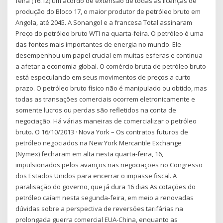
feira (16.12) um acordo de extensão de todas as licenças de
produção do Bloco 17, o maior produtor de petróleo bruto em
Angola, até 2045. A Sonangol e a francesa Total assinaram
Preço do petróleo bruto WTI na quarta-feira. O petróleo é uma
das fontes mais importantes de energia no mundo. Ele
desempenhou um papel crucial em muitas esferas e continua
a afetar a economia global. O comércio bruta de petróleo bruto
está especulando em seus movimentos de preços a curto
prazo. O petróleo bruto físico não é manipulado ou obtido, mas
todas as transações comerciais ocorrem eletronicamente e
somente lucros ou perdas são refletidos na conta de
negociação. Há várias maneiras de comercializar o petróleo
bruto. O 16/10/2013 · Nova York – Os contratos futuros de
petróleo negociados na New York Mercantile Exchange
(Nymex) fecharam em alta nesta quarta-feira, 16,
impulsionados pelos avanços nas negociações no Congresso
dos Estados Unidos para encerrar o impasse fiscal. A
paralisação do governo, que já dura 16 dias As cotações do
petróleo caíam nesta segunda-feira, em meio a renovadas
dúvidas sobre a perspectiva de reversões tarifárias na
prolongada guerra comercial EUA-China, enquanto as