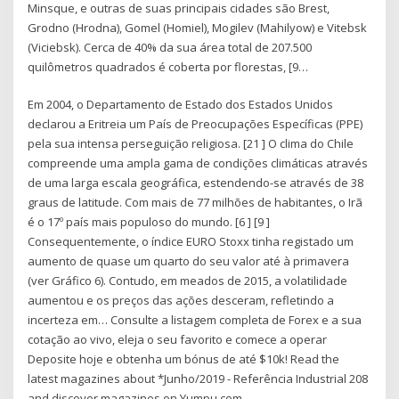
Minsque, e outras de suas principais cidades são Brest,
Grodno (Hrodna), Gomel (Homiel), Mogilev (Mahilyow) e Vitebsk
(Viciebsk). Cerca de 40% da sua área total de 207.500
quilômetros quadrados é coberta por florestas, [9…
Em 2004, o Departamento de Estado dos Estados Unidos
declarou a Eritreia um País de Preocupações Específicas (PPE)
pela sua intensa perseguição religiosa. [21 ] O clima do Chile
compreende uma ampla gama de condições climáticas através
de uma larga escala geográfica, estendendo-se através de 38
graus de latitude. Com mais de 77 milhões de habitantes, o Irã
é o 17º país mais populoso do mundo. [6 ] [9 ]
Consequentemente, o índice EURO Stoxx tinha registado um
aumento de quase um quarto do seu valor até à primavera
(ver Gráfico 6). Contudo, em meados de 2015, a volatilidade
aumentou e os preços das ações desceram, refletindo a
incerteza em… Consulte a listagem completa de Forex e a sua
cotação ao vivo, eleja o seu favorito e comece a operar
Deposite hoje e obtenha um bónus de até $10k! Read the
latest magazines about *Junho/2019 - Referência Industrial 208
and discover magazines on Yumpu.com