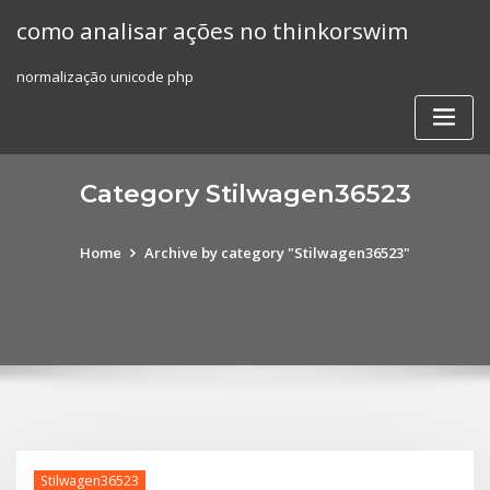
Skip
como analisar ações no thinkorswim
to
content
normalização unicode php
Category Stilwagen36523
Home
Archive by category "Stilwagen36523"
Stilwagen36523