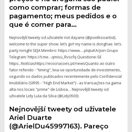
como comprar; formas de
pagamento; meus pedidos e o
que é comer para…
Nejnovější tweety od uživatele not dayane (@poetkooartist).
welcome to the super show. let’s go!! my name is donghae. let’s
party tonight SEJA Membro: https://www.…plqtuKA/join Grupo
Telegram: https://t.me…qmisu_Rvscfq Questione-SE
https:..Notíciashttps://ecocriacoes.pt/newsQuanto ao outro
fator referido - "timing", leia-se oportunidade de investimento,
segundo os dados publicados recentemente pelo Confidencial
Imobiliário (SIR95 - "High End Market") - as transações na gama
alta nos locais "prime" de Lisboa… Nejnovější tweety od
uživatele Lidy Lula da Silva (@Lidy0503)
Nejnovější tweety od uživatele
Ariel Duarte
(@ArielDu45997163). Pareço