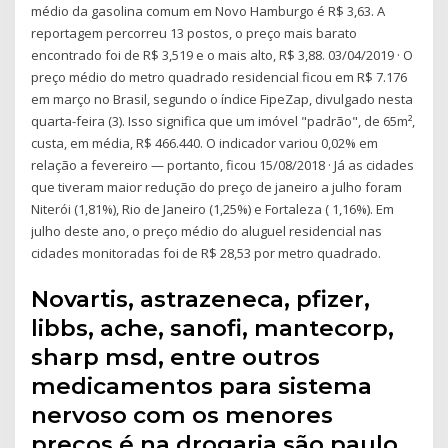
médio da gasolina comum em Novo Hamburgo é R$ 3,63. A
reportagem percorreu 13 postos, o preço mais barato
encontrado foi de R$ 3,519 e o mais alto, R$ 3,88. 03/04/2019 · O
preço médio do metro quadrado residencial ficou em R$ 7.176
em março no Brasil, segundo o índice FipeZap, divulgado nesta
quarta-feira (3). Isso significa que um imóvel "padrão", de 65m²,
custa, em média, R$ 466.440. O indicador variou 0,02% em
relação a fevereiro — portanto, ficou 15/08/2018 · Já as cidades
que tiveram maior redução do preço de janeiro a julho foram
Niterói (1,81%), Rio de Janeiro (1,25%) e Fortaleza ( 1,16%). Em
julho deste ano, o preço médio do aluguel residencial nas
cidades monitoradas foi de R$ 28,53 por metro quadrado.
Novartis, astrazeneca, pfizer,
libbs, ache, sanofi, mantecorp,
sharp msd, entre outros
medicamentos para sistema
nervoso com os menores
preços é na drogaria são paulo.