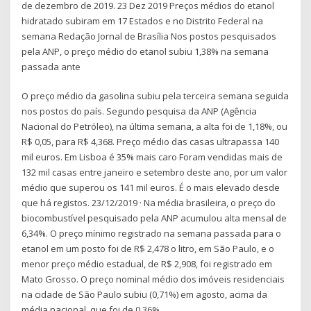
de dezembro de 2019. 23 Dez 2019 Preços médios do etanol
hidratado subiram em 17 Estados e no Distrito Federal na
semana Redação Jornal de Brasília Nos postos pesquisados
pela ANP, o preço médio do etanol subiu 1,38% na semana
passada ante
O preço médio da gasolina subiu pela terceira semana seguida
nos postos do país. Segundo pesquisa da ANP (Agência
Nacional do Petróleo), na última semana, a alta foi de 1,18%, ou
R$ 0,05, para R$ 4,368. Preço médio das casas ultrapassa 140
mil euros. Em Lisboa é 35% mais caro Foram vendidas mais de
132 mil casas entre janeiro e setembro deste ano, por um valor
médio que superou os 141 mil euros. É o mais elevado desde
que há registos. 23/12/2019 · Na média brasileira, o preço do
biocombustível pesquisado pela ANP acumulou alta mensal de
6,34%. O preço mínimo registrado na semana passada para o
etanol em um posto foi de R$ 2,478 o litro, em São Paulo, e o
menor preço médio estadual, de R$ 2,908, foi registrado em
Mato Grosso. O preço nominal médio dos imóveis residenciais
na cidade de São Paulo subiu (0,71%) em agosto, acima da
média nacional, que foi de 0,36%.