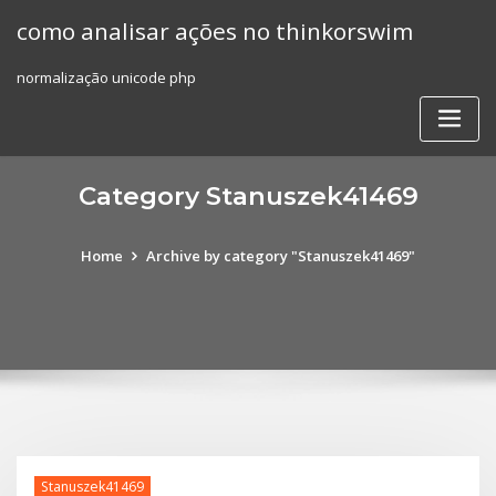
Skip
como analisar ações no thinkorswim
to
content
normalização unicode php
Category Stanuszek41469
Home
Archive by category "Stanuszek41469"
Stanuszek41469