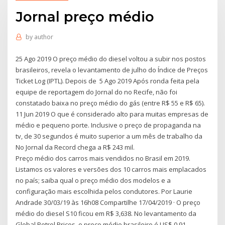
Jornal preço médio
by
author
25 Ago 2019 O preço médio do diesel voltou a subir nos postos
brasileiros, revela o levantamento de julho do Índice de Preços
Ticket Log (IPTL). Depois de 5 Ago 2019 Após ronda feita pela
equipe de reportagem do Jornal do no Recife, não foi
constatado baixa no preço médio do gás (entre R$ 55 e R$ 65).
11 Jun 2019 O que é considerado alto para muitas empresas de
médio e pequeno porte. Inclusive o preço de propaganda na
tv, de 30 segundos é muito superior a um mês de trabalho da
No Jornal da Record chega a R$ 243 mil.
Preço médio dos carros mais vendidos no Brasil em 2019.
Listamos os valores e versões dos 10 carros mais emplacados
no país; saiba qual o preço médio dos modelos e a
configuração mais escolhida pelos condutores. Por Laurie
Andrade 30/03/19 às 16h08 Compartilhe 17/04/2019 · O preço
médio do diesel S10 ficou em R$ 3,638. No levantamento da
Global Petrol Prices, o preço médio brasileiro é US$ 0,91 -