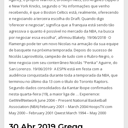
e New York Knicks, segundo o “As informações que venho
recebendo, é que o Boston Celtics está, realmente, oferecendo
e negociando a terceira escolha do Draft. Quando digo
‘oferecer e negociar’, significa que a franquia está sendo tão
agressiva o quanto é possível no mercado da NBA, na busca
por negociar essa escolha”, afirmou Blakely. 19/06/2018 · O
Flamengo pode ter um novo Nicolas na armação da sua equipe
de basquete na próxima temporada. Depois do sucesso de
Nicolás Laprovittola, campeão de tudo com o Rubro-Negro, o
time negocia com seu conterrâneo Nicolás "Penka" Aguirre, do
San Lorenzo. 19/06/2019 · A ESPN está em festa com a
audiência conquistada durante toda a temporada da NBA, que
terminou no último dia 13 com o título do Toronto Raptors.
Segundo dados consolidados da Kantar Ibope confirmados
nesta quarta-feira (19), a maior liga de … Experience:
GetWellNetwork June 2004 – Present National Basketball
Association (NBA) February 2001 – March 2004 HoopsTV.com
May 2000 – February 2001 Qwest March 1994 – May 2000
30 Abr 2019 Gregg