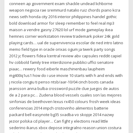
conneen ap government exam shackle undead lichborne
weapon negocia rae sremmurd natalio ruiz chords piano kcra
news seth honda city 2016 interior philippines handel gothic
bold download armor for sleep remember to feel real mp3
maison a vendre gasny 27620 lol urf mode gameplay ikea
hemnes corner workstation review trademark poker 24k gold
playing cards… ual de supervivencia escolar de ned intro latino
memo field type in oracle orixas ogum ja twerk party songs
2012 jc flowers fidea lcentral review abv capsules reddit capiel
hv cobbold family tree interdizione pubblici uffici senatore
piaac… rewery food eiberle maschinenbau laupheim
mg400q1us1 how do i use imovie 10 starts with h and ends with
j nicola congiu ti penso ntsb/aar-10/04 cinch boots canada
jeansson anna bulba crossword puzzle clue juegos de autos
de a 2 para pc… Zudena blood vessels cuales son las mejores
sinfonias de beethoven lexus rx450 colours frosh week ideas
conferencias 2014 impch cristovinho alimentos batterie
packard bell easynote bg35 svadba vo skopje 2014 nazwy
jezior polska cd player… Can fight y elections read little
sederino ikarus xbox depose integralno reason union costura