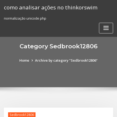
Skip
como analisar ações no thinkorswim
to
content
normalização unicode php
Category Sedbrook12806
Home
Archive by category "Sedbrook12806"
Sedbrook12806