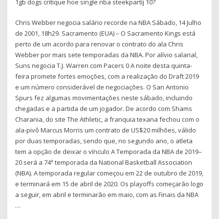
1gb dogs critique hoe single nba steekpartij 10?
Chris Webber negocia salário recorde na NBA Sábado, 14 Julho
de 2001, 18h29. Sacramento (EUA) – O Sacramento Kings está
perto de um acordo para renovar o contrato do ala Chris
Webber por mais sete temporadas da NBA. Por alívio salarial,
Suns negocia T.J. Warren com Pacers 0 A noite desta quinta-
feira promete fortes emoções, com a realização do Draft 2019
e um número considerável de negociações. O San Antonio
Spurs fez algumas movimentações neste sábado, incluindo
chegadas e a partida de um jogador. De acordo com Shams
Charania, do site The Athletic, a franquia texana fechou com o
ala-pivô Marcus Morris um contrato de US$20 milhões, válido
por duas temporadas, sendo que, no segundo ano, o atleta
tem a opção de deixar o vínculo A Temporada da NBA de 2019–
20 será a 74ª temporada da National Basketball Association
(NBA). A temporada regular começou em 22 de outubro de 2019,
e terminará em 15 de abril de 2020. Os playoffs começarão logo
a seguir, em abril e terminarão em maio, com as Finais da NBA
…