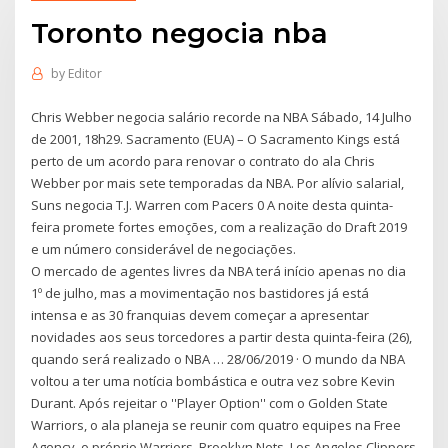
Toronto negocia nba
by
Editor
Chris Webber negocia salário recorde na NBA Sábado, 14 Julho
de 2001, 18h29. Sacramento (EUA) – O Sacramento Kings está
perto de um acordo para renovar o contrato do ala Chris
Webber por mais sete temporadas da NBA. Por alívio salarial,
Suns negocia T.J. Warren com Pacers 0 A noite desta quinta-
feira promete fortes emoções, com a realização do Draft 2019
e um número considerável de negociações.
O mercado de agentes livres da NBA terá início apenas no dia
1º de julho, mas a movimentação nos bastidores já está
intensa e as 30 franquias devem começar a apresentar
novidades aos seus torcedores a partir desta quinta-feira (26),
quando será realizado o NBA … 28/06/2019 · O mundo da NBA
voltou a ter uma notícia bombástica e outra vez sobre Kevin
Durant. Após rejeitar o ''Player Option'' com o Golden State
Warriors, o ala planeja se reunir com quatro equipes na Free
Agency, o próprio Warriors, Brooklyn Nets, Los Angeles Clippers