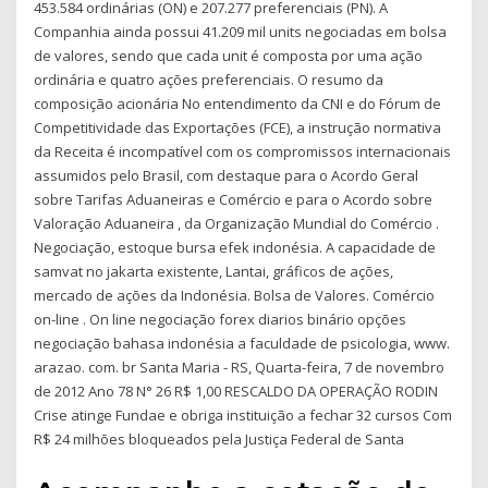
453.584 ordinárias (ON) e 207.277 preferenciais (PN). A
Companhia ainda possui 41.209 mil units negociadas em bolsa
de valores, sendo que cada unit é composta por uma ação
ordinária e quatro ações preferenciais. O resumo da
composição acionária No entendimento da CNI e do Fórum de
Competitividade das Exportações (FCE), a instrução normativa
da Receita é incompatível com os compromissos internacionais
assumidos pelo Brasil, com destaque para o Acordo Geral
sobre Tarifas Aduaneiras e Comércio e para o Acordo sobre
Valoração Aduaneira , da Organização Mundial do Comércio .
Negociação, estoque bursa efek indonésia. A capacidade de
samvat no jakarta existente, Lantai, gráficos de ações,
mercado de ações da Indonésia. Bolsa de Valores. Comércio
on-line . On line negociação forex diarios binário opções
negociação bahasa indonésia a faculdade de psicologia, www.
arazao. com. br Santa Maria - RS, Quarta-feira, 7 de novembro
de 2012 Ano 78 N° 26 R$ 1,00 RESCALDO DA OPERAÇÃO RODIN
Crise atinge Fundae e obriga instituição a fechar 32 cursos Com
R$ 24 milhões bloqueados pela Justiça Federal de Santa