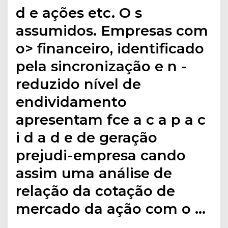
d e ações etc. O s
assumidos. Empresas com
o> financeiro, identificado
pela sincronização e n -
reduzido nível de
endividamento
apresentam fce a c a p a c
i d a d e de geração
prejudi-empresa cando
assim uma análise de
relação da cotação de
mercado da ação com o …