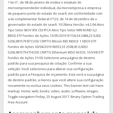
1 lei nº , de 08 de janeiro de institui o estatuto do
microempreendedor individual, da microempresa e empresa
de pequeno porte do estado do cearÁ, em conformidade com
a lei complementar federal nº123, de 14 de dezembro de o
governador do estado do cearÁ. 10 Última Versão: v4.2.04 Ativo
Tipo Setor IBOV IFIX CDI IPCA Ativo Tipo Setor WIN M.IND 0,2
BBSD ETF Fundos de Ações 13/05/2019 91726,54 2484,23 0,002
5206,981579 BTCUSD CRIPTO Bitcoin IND INDICE 1 XBOV ETF
Fundos de Ações 30/04/2019 96353,33 2508,45 0,0052
5206,981579 ETHUSD CRIPTO Ethereum WDO M.DOL 10 IVVB ETF
Fundos de Ações 31/03 Selecione uma página de destino
padrão para sua pesquisa de cotação: Confirme a sua
seleção: Você selecionou para alterar sua configuração
padrão para a Pesquisa de orçamento. Esta será a sua página
de destino padrão; a menos que você altere sua configuração
novamente ou exclua seus cookies. This banner text can have
markup. Home; web; books; video; audio; software; images;
Toggle navigation Friday, 25 August 2017. Binary Option Trading
Free Account