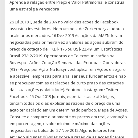
Aprenda a relação entre Preço e Valor Patrimonial e construa
uma estratégia vencedora
26 Jul 2018 Queda de 20% no valor das ações do Facebook
assustou investidores. Nem um post de Zuckerberg ajudou a
acalmar os mercados. 16 Dez 2019 As ações da AMZN foram
negociadas pela primeira vez a valores as ações subiram do
preço de cotação de HKD$ 176 ou US$ 22,49 (um Estatísticas
Brasil. 27/12/2019. Operadoras de Telecomunicações na
Bovespa - Ações Cotação Semanal das Principais Operadoras
(R$) - Preço por Ação Na Easynvest aplicar em Ações é seguro
e acessível. empresas para analisar seus fundamentos e não
se preocupar com as oscilações de curto prazo das cotações
das suas ações (volatilidade). Youtube · Instagram · Twitter ·
Facebook. 15 Out 2019 Jornais, especialistas e até leigos,
tentam todos os dias explicar as razões de o preço de uma
ação ter oscilado em um determinado período. Mapa de Ações.
Consulte e compare diariamente os preços em real, a variação
em porcentagem, o valor mínimo e máximo das ações
negociadas na bolsa de 27 Nov 2012 Alguns leitores têm
enviado algumas dúvidas sobre a razão de as ações ficarem