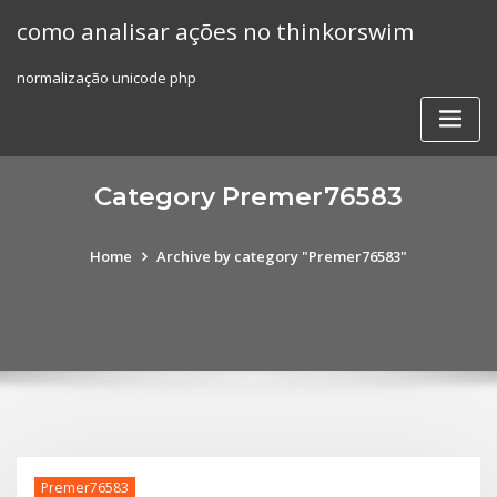
Skip
como analisar ações no thinkorswim
to
content
normalização unicode php
Category Premer76583
Home
Archive by category "Premer76583"
Premer76583