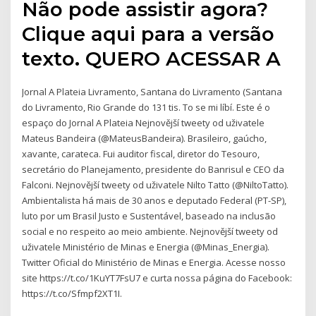
Não pode assistir agora?
Clique aqui para a versão
texto. QUERO ACESSAR A
Jornal A Plateia Livramento, Santana do Livramento (Santana
do Livramento, Rio Grande do 131 tis. To se mi líbí. Este é o
espaço do Jornal A Plateia Nejnovější tweety od uživatele
Mateus Bandeira (@MateusBandeira). Brasileiro, gaúcho,
xavante, carateca. Fui auditor fiscal, diretor do Tesouro,
secretário do Planejamento, presidente do Banrisul e CEO da
Falconi. Nejnovější tweety od uživatele Nilto Tatto (@NiltoTatto).
Ambientalista há mais de 30 anos e deputado Federal (PT-SP),
luto por um Brasil Justo e Sustentável, baseado na inclusão
social e no respeito ao meio ambiente. Nejnovější tweety od
uživatele Ministério de Minas e Energia (@Minas_Energia).
Twitter Oficial do Ministério de Minas e Energia. Acesse nosso
site https://t.co/1KuYT7FsU7 e curta nossa página do Facebook:
https://t.co/Sfmpf2XT1I.