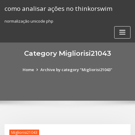
Skip
como analisar ações no thinkorswim
to
content
normalização unicode php
Category Migliorisi21043
Home
Archive by category "Migliorisi21043"
Migliorisi21043