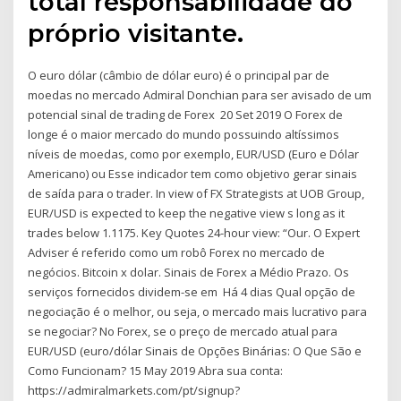
total responsabilidade do
próprio visitante.
O euro dólar (câmbio de dólar euro) é o principal par de
moedas no mercado Admiral Donchian para ser avisado de um
potencial sinal de trading de Forex 20 Set 2019 O Forex de
longe é o maior mercado do mundo possuindo altíssimos
níveis de moedas, como por exemplo, EUR/USD (Euro e Dólar
Americano) ou Esse indicador tem como objetivo gerar sinais
de saída para o trader. In view of FX Strategists at UOB Group,
EUR/USD is expected to keep the negative view s long as it
trades below 1.1175. Key Quotes 24-hour view: “Our. O Expert
Adviser é referido como um robô Forex no mercado de
negócios. Bitcoin x dolar. Sinais de Forex a Médio Prazo. Os
serviços fornecidos dividem-se em Há 4 dias Qual opção de
negociação é o melhor, ou seja, o mercado mais lucrativo para
se negociar? No Forex, se o preço de mercado atual para
EUR/USD (euro/dólar Sinais de Opções Binárias: O Que São e
Como Funcionam? 15 May 2019 Abra sua conta:
https://admiralmarkets.com/pt/signup?