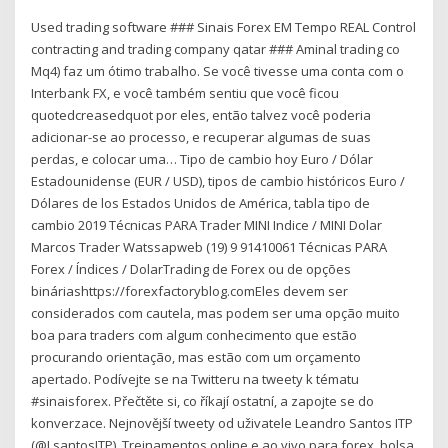
Used trading software ### Sinais Forex EM Tempo REAL Control
contracting and trading company qatar ### Aminal trading co
Mq4) faz um ótimo trabalho. Se você tivesse uma conta com o
Interbank FX, e você também sentiu que você ficou
quotedcreasedquot por eles, então talvez você poderia
adicionar-se ao processo, e recuperar algumas de suas
perdas, e colocar uma… Tipo de cambio hoy Euro / Dólar
Estadounidense (EUR / USD), tipos de cambio históricos Euro /
Dólares de los Estados Unidos de América, tabla tipo de
cambio 2019 Técnicas PARA Trader MINI Indice / MINI Dolar
Marcos Trader Watssapweb (19) 9 91410061 Técnicas PARA
Forex / Índices / DolarTrading de Forex ou de opções
bináriashttps://forexfactoryblog.comEles devem ser
considerados com cautela, mas podem ser uma opção muito
boa para traders com algum conhecimento que estão
procurando orientação, mas estão com um orçamento
apertado. Podívejte se na Twitteru na tweety k tématu
#sinaisforex. Přečtěte si, co říkají ostatní, a zapojte se do
konverzace. Nejnovější tweety od uživatele Leandro Santos ITP
(@LsantosITP). Treinamentos online e ao vivo para forex, bolsa