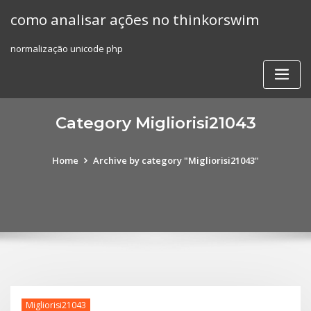
Skip
como analisar ações no thinkorswim
to
content
normalização unicode php
Category Migliorisi21043
Home
Archive by category "Migliorisi21043"
Migliorisi21043