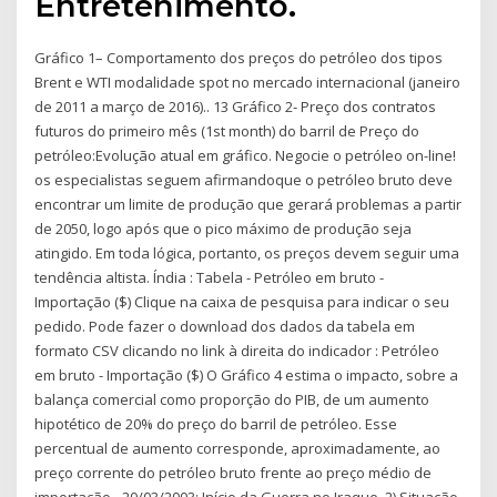
Entretenimento.
Gráfico 1– Comportamento dos preços do petróleo dos tipos
Brent e WTI modalidade spot no mercado internacional (janeiro
de 2011 a março de 2016).. 13 Gráfico 2- Preço dos contratos
futuros do primeiro mês (1st month) do barril de Preço do
petróleo:Evolução atual em gráfico. Negocie o petróleo on-line!
os especialistas seguem afirmandoque o petróleo bruto deve
encontrar um limite de produção que gerará problemas a partir
de 2050, logo após que o pico máximo de produção seja
atingido. Em toda lógica, portanto, os preços devem seguir uma
tendência altista. Índia : Tabela - Petróleo em bruto -
Importação ($) Clique na caixa de pesquisa para indicar o seu
pedido. Pode fazer o download dos dados da tabela em
formato CSV clicando no link à direita do indicador : Petróleo
em bruto - Importação ($) O Gráfico 4 estima o impacto, sobre a
balança comercial como proporção do PIB, de um aumento
hipotético de 20% do preço do barril de petróleo. Esse
percentual de aumento corresponde, aproximadamente, ao
preço corrente do petróleo bruto frente ao preço médio de
importação - 20/03/2003: Início da Guerra no Iraque. 2) Situação