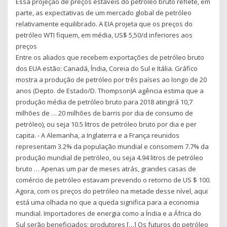
Essa projeção de preços estáveis do petróleo bruto reflete, em
parte, as expectativas de um mercado global de petróleo
relativamente equilibrado. A EIA projeta que os preços do
petróleo WTI fiquem, em média, US$ 5,50/d inferiores aos
preços
Entre os aliados que recebem exportações de petróleo bruto
dos EUA estão: Canadá, Índia, Coreia do Sul e Itália. Gráfico
mostra a produção de petróleo por três países ao longo de 20
anos (Depto. de Estado/D. Thompson)A agência estima que a
produção média de petróleo bruto para 2018 atingirá 10,7
milhões de … 20 milhões de barris por dia de consumo de
petróleo), ou seja 10.5 litros de petróleo bruto por dia e per
capita. - A Alemanha, a Inglaterra e a França reunidos
representam 3.2% da população mundial e consomem 7.7% da
produção mundial de petróleo, ou seja 4.94 litros de petróleo
bruto … Apenas um par de meses atrás, grandes casas de
comércio de petróleo estavam prevendo o retorno de US $ 100.
Agora, com os preços do petróleo na metade desse nível, aqui
está uma olhada no que a queda significa para a economia
mundial. Importadores de energia como a Índia e a África do
Sul serão beneficiados; produtores […] Os futuros do petróleo