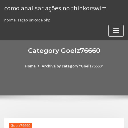
Skip
como analisar ações no thinkorswim
to
content
normalização unicode php
Category Goelz76660
Home
Archive by category "Goelz76660"
Goelz76660