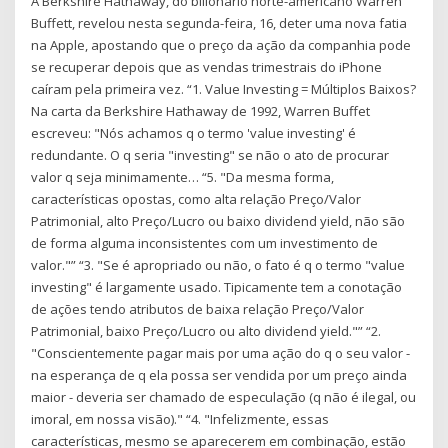
A Berkshire Hathaway, do bilionário norte-americano Warren
Buffett, revelou nesta segunda-feira, 16, deter uma nova fatia
na Apple, apostando que o preço da ação da companhia pode
se recuperar depois que as vendas trimestrais do iPhone
caíram pela primeira vez. “1. Value Investing = Múltiplos Baixos?
Na carta da Berkshire Hathaway de 1992, Warren Buffet
escreveu: "Nós achamos q o termo 'value investing' é
redundante. O q seria "investing" se não o ato de procurar
valor q seja minimamente… “5. "Da mesma forma,
características opostas, como alta relação Preço/Valor
Patrimonial, alto Preço/Lucro ou baixo dividend yield, não são
de forma alguma inconsistentes com um investimento de
valor."” “3. "Se é apropriado ou não, o fato é q o termo "value
investing" é largamente usado. Tipicamente tem a conotação
de ações tendo atributos de baixa relação Preço/Valor
Patrimonial, baixo Preço/Lucro ou alto dividend yield."” “2.
"Conscientemente pagar mais por uma ação do q o seu valor -
na esperança de q ela possa ser vendida por um preço ainda
maior - deveria ser chamado de especulação (q não é ilegal, ou
imoral, em nossa visão)." “4. "Infelizmente, essas
características, mesmo se aparecerem em combinação, estão