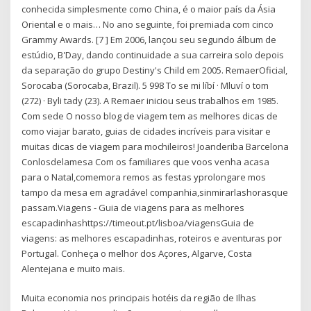
conhecida simplesmente como China, é o maior país da Ásia
Oriental e o mais… No ano seguinte, foi premiada com cinco
Grammy Awards. [7 ] Em 2006, lançou seu segundo álbum de
estúdio, B'Day, dando continuidade a sua carreira solo depois
da separação do grupo Destiny's Child em 2005. RemaerOficial,
Sorocaba (Sorocaba, Brazil). 5 998 To se mi líbí · Mluví o tom
(272) · Byli tady (23). A Remaer iniciou seus trabalhos em 1985.
Com sede O nosso blog de viagem tem as melhores dicas de
como viajar barato, guias de cidades incríveis para visitar e
muitas dicas de viagem para mochileiros! Joanderiba Barcelona
Conlosdelamesa Com os familiares que voos venha acasa
para o Natal,comemora remos as festas yprolongare mos
tampo da mesa em agradável companhia,sinmirarlashorasque
passam.Viagens - Guia de viagens para as melhores
escapadinhashttps://timeout.pt/lisboa/viagensGuia de
viagens: as melhores escapadinhas, roteiros e aventuras por
Portugal. Conheça o melhor dos Açores, Algarve, Costa
Alentejana e muito mais.
Muita economia nos principais hotéis da região de Ilhas