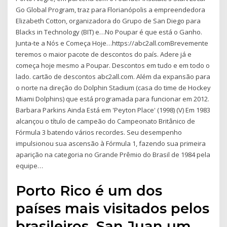
Go Global Program, traz para Florianópolis a empreendedora
Elizabeth Cotton, organizadora do Grupo de San Diego para
Blacks in Technology (BIT) e…No Poupar é que está o Ganho.
Junta-te a Nós e Começa Hoje…https://abc2all.comBrevemente
teremos o maior pacote de descontos do país. Adere já e
começa hoje mesmo a Poupar. Descontos em tudo e em todo o
lado. cartão de descontos abc2all.com. Além da expansão para
o norte na direção do Dolphin Stadium (casa do time de Hockey
Miami Dolphins) que está programada para funcionar em 2012.
Barbara Parkins Ainda Está em 'Peyton Place' (1998) (V) Em 1983
alcançou o título de campeão do Campeonato Britânico de
Fórmula 3 batendo vários recordes. Seu desempenho
impulsionou sua ascensão à Fórmula 1, fazendo sua primeira
aparição na categoria no Grande Prêmio do Brasil de 1984 pela
equipe…
Porto Rico é um dos
países mais visitados pelos
brasileiros. San Juan um