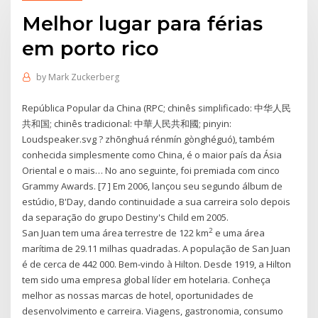
Melhor lugar para férias
em porto rico
by
Mark Zuckerberg
República Popular da China (RPC; chinês simplificado: 中华人民
共和国; chinês tradicional: 中華人民共和國; pinyin:
Loudspeaker.svg ? zhōnghuá rénmín gònghéguó), também
conhecida simplesmente como China, é o maior país da Ásia
Oriental e o mais… No ano seguinte, foi premiada com cinco
Grammy Awards. [7 ] Em 2006, lançou seu segundo álbum de
estúdio, B'Day, dando continuidade a sua carreira solo depois
da separação do grupo Destiny's Child em 2005.
2
San Juan tem uma área terrestre de 122 km
e uma área
marítima de 29.11 milhas quadradas. A população de San Juan
é de cerca de 442 000. Bem-vindo à Hilton. Desde 1919, a Hilton
tem sido uma empresa global líder em hotelaria. Conheça
melhor as nossas marcas de hotel, oportunidades de
desenvolvimento e carreira. Viagens, gastronomia, consumo