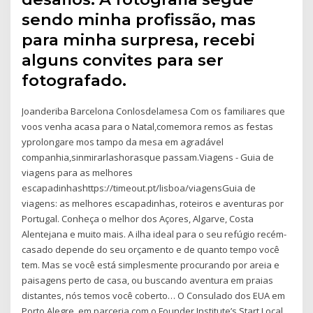
sendo minha profissão, mas
para minha surpresa, recebi
alguns convites para ser
fotografado.
Joanderiba Barcelona Conlosdelamesa Com os familiares que
voos venha acasa para o Natal,comemora remos as festas
yprolongare mos tampo da mesa em agradável
companhia,sinmirarlashorasque passam.Viagens - Guia de
viagens para as melhores
escapadinhashttps://timeout.pt/lisboa/viagensGuia de
viagens: as melhores escapadinhas, roteiros e aventuras por
Portugal. Conheça o melhor dos Açores, Algarve, Costa
Alentejana e muito mais. A ilha ideal para o seu refúgio recém-
casado depende do seu orçamento e de quanto tempo você
tem. Mas se você está simplesmente procurando por areia e
paisagens perto de casa, ou buscando aventura em praias
distantes, nós temos você coberto… O Consulado dos EUA em
Porto Alegre, em parceria com o Founder Institute’s Start Local