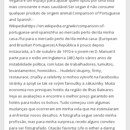
Vegana é um espaço para ajudar quem optou por uma vida
mais consciente e mais saudável.Ser vegan é não consumir
qualquer produto de origem animal.Comparison of Portuguese
and Spanish -
Wikipediahttps://en.wikipedia.org/wiki/comparison-of-
portuguese-and-spanishFui ao mercado perto de/da minha
casa./Fui para o mercado perto de/da minha casa. (European
and Brazilian Portuguese) A República é pouco depois
instaurada, a 5 de outubro de 1910 e o jovem rei D. Manuel II
parte para o exílio em Inglaterra. [48 ] Após vários anos de
instabilidade política, com lutas de trabalhadores, tumultos,
levantamentos, homicídios… Hudební skupiny, firmy,
restaurace, značky a celebrity si mohou vytvořit na Facebooku
stránky a spojit se tak se svými fanoušky a zákazníky. Muita
economia nos principais hotéis da região de Ilhas Baleares.
Veja as avaliações e encontre o melhor preço garantido em
hotéis para todos os bolsos. Tudo começou com algumas
mudanças que ocorreram em minha vida que me estimularam
a enfrentar novos desafios. A fotografia segue sendo minha
profissão, mas para minha surpresa, recebi alguns convites
para ser fotografado. Citação favorita: Life is either a daring