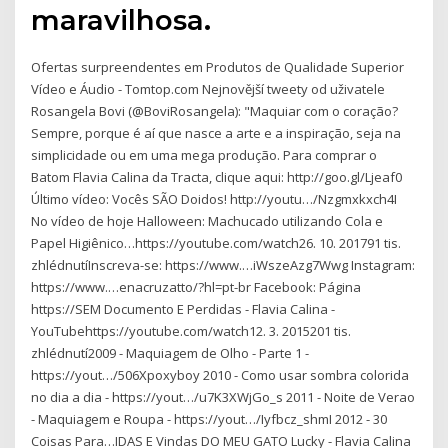
maravilhosa.
Ofertas surpreendentes em Produtos de Qualidade Superior
Vídeo e Áudio - Tomtop.com Nejnovější tweety od uživatele
Rosangela Bovi (@BoviRosangela): "Maquiar com o coração?
Sempre, porque é aí que nasce a arte e a inspiração, seja na
simplicidade ou em uma mega produção. Para comprar o
Batom Flavia Calina da Tracta, clique aqui: http://goo.gl/Ljeaf0
Último vídeo: Vocês SÃO Doidos! http://youtu…/Nzgmxkxch4I
No vídeo de hoje Halloween: Machucado utilizando Cola e
Papel Higiênico…https://youtube.com/watch26. 10. 201791 tis.
zhlédnutíInscreva-se: https://www.…iWszeAzg7Wwg Instagram:
https://www.…enacruzatto/?hl=pt-br Facebook: Página
https://SEM Documento E Perdidas - Flavia Calina -
YouTubehttps://youtube.com/watch12. 3. 2015201 tis.
zhlédnutí2009 - Maquiagem de Olho - Parte 1 -
https://yout…/506Xpoxyboy 2010 - Como usar sombra colorida
no dia a dia - https://yout…/u7K3XWjGo_s 2011 - Noite de Verao
- Maquiagem e Roupa - https://yout…/Iyfbcz_shmI 2012 - 30
Coisas Para…IDAS E Vindas DO MEU GATO Lucky - Flavia Calina