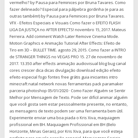
vermelho? by Pausa para Feminices por Bruna Tavares. Como
fazer delineado? Especial para pálpebra gordinha (e para as
outras também!) by Pausa para Feminices por Bruna Tavares.
VFX - Efeitos Especiais e Visuais Como fazer o EFEITO FLASH
LIGA DA JUSTIÇA no AFTER EFFECTS! novembro 15, 2017. Mateus
Ferreira. Add comment Watch Later Remove Cinema Mode.
Motion Graphics e Animação Tutorial After Effects: Efeito de
Tiro em 3D – BULLET TIME. agosto 29, 2015. Como fazer a INTRO
de STRANGER THINGS no VEGAS PRO 15. 27 de novembro de
2017. 13.350 after effects animação audiovisual blog bug canal
cores crescer dica dicas divulgação download edição efeito
efeito especial fogo fontes free grátis guia iniciantes intro
minecraft natal network novas ferramentas pack paramaker
parceria photoshop 05/01/2020 · Como Fazer Alguém se Sentir
Melhor por Mensagem de Texto. Pode ser difícil animar alguém
que você gosta sem estar pessoalmente presente, no entanto,
as mensagens de texto podem ser uma ferramenta bem útil.
Experimente enviar uma boa piada o Kris Xiva, maquiagem
profissional em BH. Maquiagem Profissional em BH (Belo
Horizonte, Minas Gerais), por Kris Xiva, para que você esteja