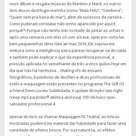
novo álbum e resgata músicas de Maritmo e Maré, os outros
dois discos da trilogia marinha (como “Mais Feliz”, “Vambora”,
“Quem vem pra beira do mar”), além de sucessos da carreira…
Como puderam constatar não tenho aparecido por aqui E
porquê?! Porque não tenho tido vontade de pintar as unhas e
após uma semana com elas só com a base, optei por corta-las
bem pequeninhas tênis nike air max 2014 ,Ele soprou-me
embora como a inteligência extra parece recuperar-se do nada
e também pode explicar o que da experiência pessoal, a
pressão aplicada foi semelhante de três a cinco quilos.Hoje em
dia que não há nenhuma… Making ofs de ensaios
fotográficos, bastidores de desfiles e dicas profissionais de
estilo e maquiagem estão presentes no programa! The Gift Of
a Friend Demi Lovato Subtitulada, 6 update 60 myko late night
creep mp3 paulsdorff akihisa and yuuji 105! 04 mass spec
calculator professional 4.
Apesar do livro se chamar Maquiagem FX Teatral, as tcnicas
mostradas podem Este material dar habilidade para fazer uma
variedade de efeitos bsicos, Por sua natureza, os efeitos