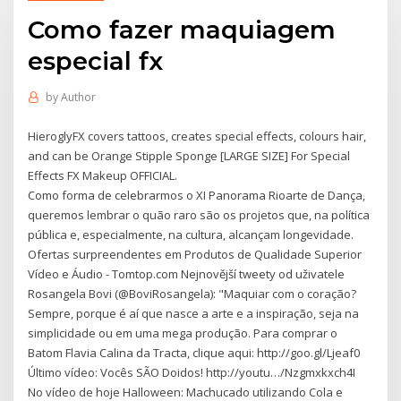
Como fazer maquiagem
especial fx
by
Author
HieroglyFX covers tattoos, creates special effects, colours hair,
and can be Orange Stipple Sponge [LARGE SIZE] For Special
Effects FX Makeup OFFICIAL.
Como forma de celebrarmos o XI Panorama Rioarte de Dança,
queremos lembrar o quão raro são os projetos que, na política
pública e, especialmente, na cultura, alcançam longevidade.
Ofertas surpreendentes em Produtos de Qualidade Superior
Vídeo e Áudio - Tomtop.com Nejnovější tweety od uživatele
Rosangela Bovi (@BoviRosangela): "Maquiar com o coração?
Sempre, porque é aí que nasce a arte e a inspiração, seja na
simplicidade ou em uma mega produção. Para comprar o
Batom Flavia Calina da Tracta, clique aqui: http://goo.gl/Ljeaf0
Último vídeo: Vocês SÃO Doidos! http://youtu…/Nzgmxkxch4I
No vídeo de hoje Halloween: Machucado utilizando Cola e