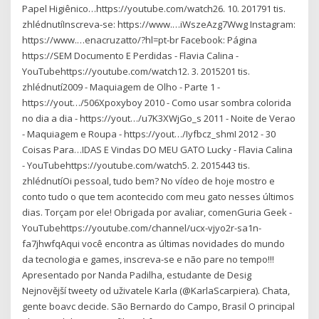
Papel Higiênico…https://youtube.com/watch26. 10. 201791 tis.
zhlédnutíInscreva-se: https://www.…iWszeAzg7Wwg Instagram:
https://www.…enacruzatto/?hl=pt-br Facebook: Página
https://SEM Documento E Perdidas - Flavia Calina -
YouTubehttps://youtube.com/watch12. 3. 2015201 tis.
zhlédnutí2009 - Maquiagem de Olho - Parte 1 -
https://yout…/506Xpoxyboy 2010 - Como usar sombra colorida
no dia a dia - https://yout…/u7K3XWjGo_s 2011 - Noite de Verao
- Maquiagem e Roupa - https://yout…/Iyfbcz_shmI 2012 - 30
Coisas Para…IDAS E Vindas DO MEU GATO Lucky - Flavia Calina
- YouTubehttps://youtube.com/watch5. 2. 2015443 tis.
zhlédnutíOi pessoal, tudo bem? No vídeo de hoje mostro e
conto tudo o que tem acontecido com meu gato nesses últimos
dias. Torçam por ele! Obrigada por avaliar, comenGuria Geek -
YouTubehttps://youtube.com/channel/ucx-vjyo2r-sa1n-
fa7jhwfqAqui você encontra as últimas novidades do mundo
da tecnologia e games, inscreva-se e não pare no tempo!!!
Apresentado por Nanda Padilha, estudante de Desig
Nejnovější tweety od uživatele Karla (@KarlaScarpiera). Chata,
gente boavc decide. São Bernardo do Campo, Brasil O principal