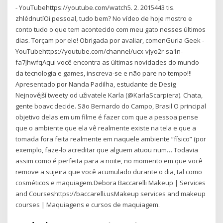
- YouTubehttps://youtube.com/watch5. 2. 2015443 tis.
zhlédnutíOi pessoal, tudo bem? No vídeo de hoje mostro e
conto tudo o que tem acontecido com meu gato nesses últimos
dias. Torçam por ele! Obrigada por avaliar, comenGuria Geek -
YouTubehttps://youtube.com/channel/ucx-vjyo2r-sa1n-
fa7jhwfqAqui você encontra as últimas novidades do mundo
da tecnologia e games, inscreva-se e não pare no tempo!!!
Apresentado por Nanda Padilha, estudante de Desig
Nejnovější tweety od uživatele Karla (@KarlaScarpiera). Chata,
gente boavc decide. São Bernardo do Campo, Brasil O principal
objetivo delas em um filme é fazer com que a pessoa pense
que o ambiente que ela vê realmente existe na tela e que a
tomada fora feita realmente em naquele ambiente “físico” (por
exemplo, faze-lo acreditar que alguem atuou num… Todavia
assim como é perfeita para a noite, no momento em que você
remove a sujeira que você acumulado durante o dia, tal como
cosméticos e maquiagem.Debora Baccarelli Makeup | Services
and Courseshttps://baccarelli.usMakeup services and makeup
courses | Maquiagens e cursos de maquiagem.