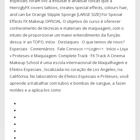
especiais foram voc a estudar e analisar coisas que a
HieroglyFX covers tattoos, creates special effects, colours hair,
and can be Orange Stipple Sponge [LARGE SIZE] For Special
Effects FX Makeup OFFICIAL. O objetivo do curso é oferecer
conhecimento de técnicas e materiais de maquiagem, com o
intuito de proporcionar um maior entendimento da função
dessa Ir ao TOPO. Início · Destaques · O que temos de novo?
Especiais · Comentários · Fale Conosco >>Login<< · Início » Loja
» Proteses e Maquiagem Complete Track · FX Track A Cinema
Makeup School é uma escola internacional de Maquilhagem e
Efeitos Especiais , localizada no coração de Los Angeles, na
Califórnia. No laboratório de Efeitos Especiais e Próteses, você
aprende a trabalhar com tubos e bombas de sangue, a fazer
moldes e a aplica-los como